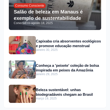
Consumo Consciente
Salão de beleza em Manaus é
exemplo de sustentabilidade
ConectaEco
-
agosto 18, 2025
Capixaba cria absorventes ecológicos
e promove educação menstrual
janeiro 30, 2025
Conheça a 'peixete' coleção de bolsa
inspirada em peixes da Amazônia
janeiro 29, 2025
Beleza sustentável: unhas
biodegradáveis chegam ao Brasil
março 19, 2025