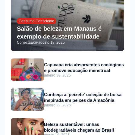
Consumo Consciente
Salão de beleza em Manaus é
exemplo de sustentabilidade
ConectaEco
-
agosto 18, 2025
Capixaba cria absorventes ecológicos
e promove educação menstrual
janeiro 30, 2025
Conheça a 'peixete' coleção de bolsa
inspirada em peixes da Amazônia
janeiro 29, 2025
Beleza sustentável: unhas
biodegradáveis chegam ao Brasil
março 19, 2025