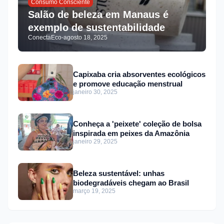
Consumo Consciente
Salão de beleza em Manaus é
exemplo de sustentabilidade
ConectaEco
-
agosto 18, 2025
Capixaba cria absorventes ecológicos
e promove educação menstrual
janeiro 30, 2025
Conheça a 'peixete' coleção de bolsa
inspirada em peixes da Amazônia
janeiro 29, 2025
Beleza sustentável: unhas
biodegradáveis chegam ao Brasil
março 19, 2025