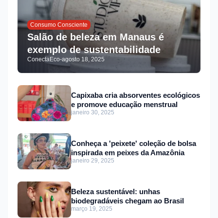
Consumo Consciente
Salão de beleza em Manaus é
exemplo de sustentabilidade
ConectaEco
-
agosto 18, 2025
Capixaba cria absorventes ecológicos
e promove educação menstrual
janeiro 30, 2025
Conheça a 'peixete' coleção de bolsa
inspirada em peixes da Amazônia
janeiro 29, 2025
Beleza sustentável: unhas
biodegradáveis chegam ao Brasil
março 19, 2025