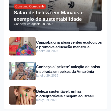
Consumo Consciente
Salão de beleza em Manaus é
exemplo de sustentabilidade
ConectaEco
-
agosto 18, 2025
Capixaba cria absorventes ecológicos
e promove educação menstrual
janeiro 30, 2025
Conheça a 'peixete' coleção de bolsa
inspirada em peixes da Amazônia
janeiro 29, 2025
Beleza sustentável: unhas
biodegradáveis chegam ao Brasil
março 19, 2025