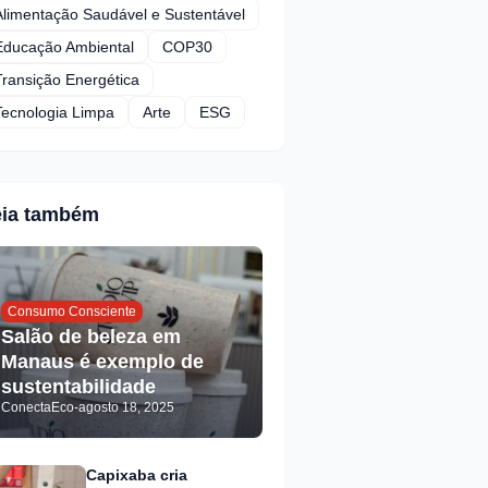
Alimentação Saudável e Sustentável
Educação Ambiental
COP30
Transição Energética
Tecnologia Limpa
Arte
ESG
eia também
Consumo Consciente
Salão de beleza em
Manaus é exemplo de
sustentabilidade
ConectaEco
-
agosto 18, 2025
Capixaba cria