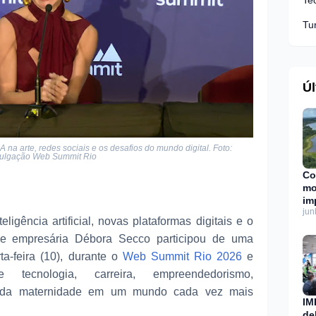
Te
Tu
Úl
na arte, redes sociais e os desafios do mundo digital. Foto:
ulgação Web Summit Rio
Co
mo
im
jun
cl
igência artificial, novas plataformas digitais e o
da
z e empresária Débora Secco participou de uma
ta-feira (10), durante o
Web Summit Rio 2026
e
e tecnologia, carreira, empreendedorismo,
os da maternidade em um mundo cada vez mais
IM
de