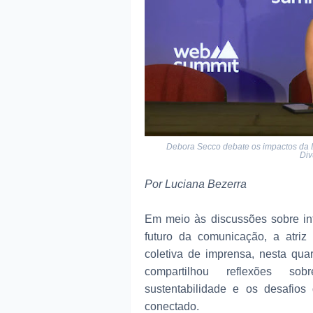
Debora Secco debate os impactos da IA 
Div
Por Luciana Bezerra
Em meio às discussões sobre intel
futuro da comunicação, a atri
coletiva de imprensa, nesta quar
compartilhou reflexões sobr
sustentabilidade e os desafi
conectado.