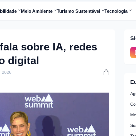
bilidade
Meio Ambiente
Turismo Sustentável
Tecnologia
S
ala sobre IA, redes
o digital
, 2026
Ed
Ag
Co
Me
Su