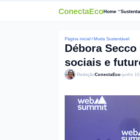
ConectaEco
Home
Sustenta
Página inicial
Moda Sustentável
Débora Secco f
sociais e futur
Redação
ConectaEco
-
junho 10