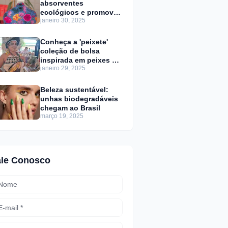
absorventes
ecológicos e promove
janeiro 30, 2025
educação menstrual
Conheça a 'peixete'
coleção de bolsa
inspirada em peixes da
janeiro 29, 2025
Amazônia
Beleza sustentável:
unhas biodegradáveis
chegam ao Brasil
março 19, 2025
ale Conosco