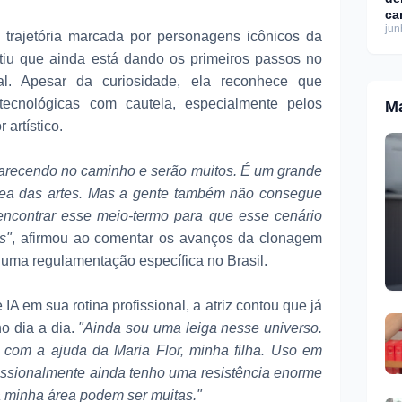
ca
jun
de
trajetória marcada por personagens icônicos da
o 
itiu que ainda está dando os primeiros passos no
icial. Apesar da curiosidade, ela reconhece que
ecnológicas com cautela, especialmente pelos
Ma
 artístico.
parecendo no caminho e serão muitos. É um grande
área das artes. Mas a gente também não consegue
 encontrar esse meio-termo para que esse cenário
s"
, afirmou ao comentar os avanços da clonagem
uma regulamentação específica no Brasil.
IA em sua rotina profissional, a atriz contou que já
o dia a dia.
"Ainda sou uma leiga nesse universo.
 com a ajuda da Maria Flor, minha filha. Uso em
issionalmente ainda tenho uma resistência enorme
a minha área podem ser muitas."