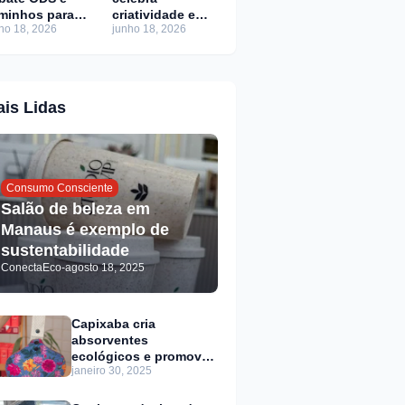
minhos para o
criatividade e
ho 18, 2026
junho 18, 2026
senvolviment
consumo
sustentável
consciente em
Brasília
is Lidas
Consumo Consciente
Salão de beleza em
Manaus é exemplo de
sustentabilidade
ConectaEco
-
agosto 18, 2025
Capixaba cria
absorventes
ecológicos e promove
janeiro 30, 2025
educação menstrual