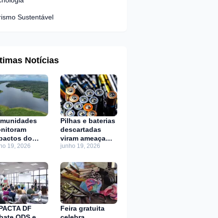
cnologia
rismo Sustentável
timas Notícias
munidades
Pilhas e baterias
nitoram
descartadas
pactos do
viram ameaça
ho 19, 2026
junho 19, 2026
ima em lagos
invisível
 Amazônia
PACTA DF
Feira gratuita
bate ODS e
celebra