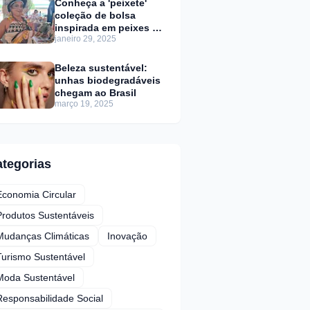
Conheça a 'peixete'
coleção de bolsa
inspirada em peixes da
janeiro 29, 2025
Amazônia
Beleza sustentável:
unhas biodegradáveis
chegam ao Brasil
março 19, 2025
tegorias
Economia Circular
Produtos Sustentáveis
Mudanças Climáticas
Inovação
Turismo Sustentável
Moda Sustentável
Responsabilidade Social