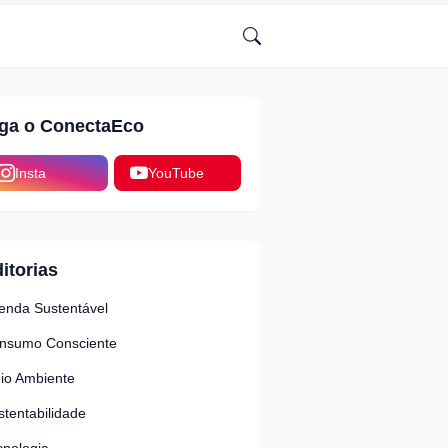
iga o ConectaEco
Insta
YouTube
itorias
enda Sustentável
nsumo Consciente
io Ambiente
stentabilidade