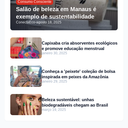
Consumo Consciente
Salão de beleza em Manaus é
exemplo de sustentabilidade
ConectaEco
-
agosto 18, 2025
Capixaba cria absorventes ecológicos
e promove educação menstrual
janeiro 30, 2025
Conheça a 'peixete' coleção de bolsa
inspirada em peixes da Amazônia
janeiro 29, 2025
Beleza sustentável: unhas
biodegradáveis chegam ao Brasil
março 19, 2025