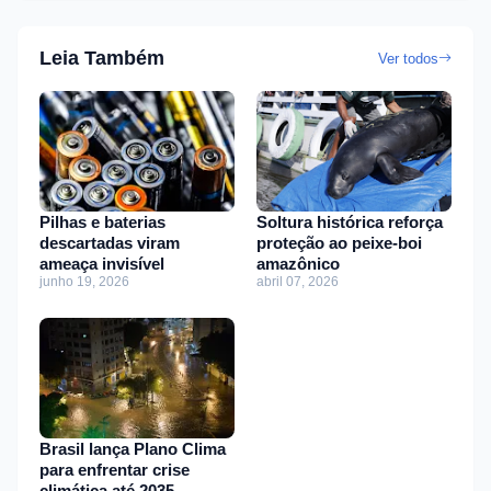
Leia Também
Ver todos
Pilhas e baterias
Soltura histórica reforça
descartadas viram
proteção ao peixe-boi
ameaça invisível
amazônico
junho 19, 2026
abril 07, 2026
Brasil lança Plano Clima
para enfrentar crise
climática até 2035