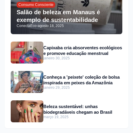
Consumo Consciente
Salão de beleza em Manaus é
exemplo de sustentabilidade
ConectaEco
-
agosto 18, 2025
Capixaba cria absorventes ecológicos
e promove educação menstrual
janeiro 30, 2025
Conheça a 'peixete' coleção de bolsa
inspirada em peixes da Amazônia
janeiro 29, 2025
Beleza sustentável: unhas
biodegradáveis chegam ao Brasil
março 19, 2025