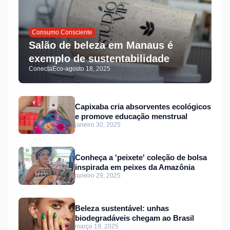
Consumo Consciente
Salão de beleza em Manaus é
exemplo de sustentabilidade
ConectaEco
-
agosto 18, 2025
Capixaba cria absorventes ecológicos
e promove educação menstrual
janeiro 30, 2025
Conheça a 'peixete' coleção de bolsa
inspirada em peixes da Amazônia
janeiro 29, 2025
Beleza sustentável: unhas
biodegradáveis chegam ao Brasil
março 19, 2025