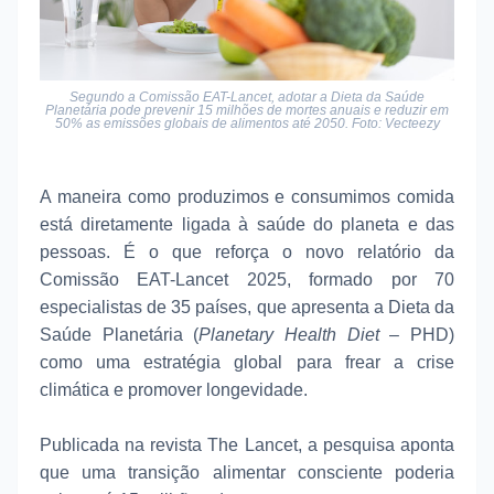
Segundo a Comissão EAT-Lancet, adotar a Dieta da Saúde
Planetária pode prevenir 15 milhões de mortes anuais e reduzir em
50% as emissões globais de alimentos até 2050. Foto: Vecteezy
A maneira como produzimos e consumimos comida
está diretamente ligada à saúde do planeta e das
pessoas. É o que reforça o novo relatório da
Comissão EAT-Lancet 2025, formado por 70
especialistas de 35 países, que apresenta a Dieta da
Saúde Planetária (
Planetary Health Diet
– PHD)
como uma estratégia global para frear a crise
climática e promover longevidade.
Publicada na revista The Lancet, a pesquisa aponta
que uma transição alimentar consciente poderia