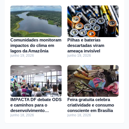
Comunidades monitoram
Pilhas e baterias
impactos do clima em
descartadas viram
lagos da Amazônia
ameaça invisível
junho 19, 2026
junho 19, 2026
IMPACTA DF debate ODS
Feira gratuita celebra
e caminhos para o
criatividade e consumo
desenvolvimento
consciente em Brasília
junho 18, 2026
junho 18, 2026
sustentável