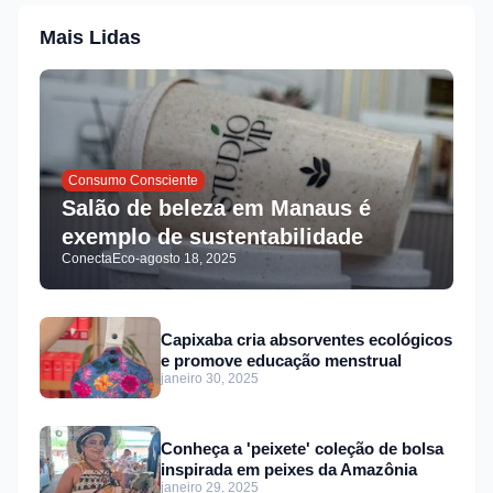
Mais Lidas
Consumo Consciente
Salão de beleza em Manaus é
exemplo de sustentabilidade
ConectaEco
-
agosto 18, 2025
Capixaba cria absorventes ecológicos
e promove educação menstrual
janeiro 30, 2025
Conheça a 'peixete' coleção de bolsa
inspirada em peixes da Amazônia
janeiro 29, 2025