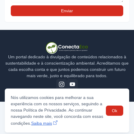
Um portal dedicado à divulgação de conteúdos relacionados à
sustentabilidade e à conscientização ambiental. Acreditamos que
cada escolha conta e que juntos podemos construir um futuro
mais verde, justo e equilibrado para todos.
Nós utilizamos cookies para melhorar a sua
experiência com os nossos serviços, seguindo a
nossa Política de Privacidade. Ao continuar
Ok
Home
Quem Somos
Contatos
Política de Privacidade
navegando neste site, você concorda com essas
condições.
Saiba mais
Desenvolvido por -
ConectaEco